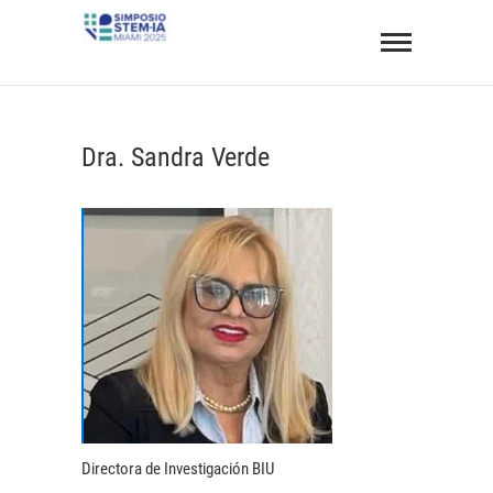
Saltar
Simposio
al
STEM BIU 2025
ONLINE Y GRATUITO
contenido
Dra. Sandra Verde
Directora de Investigación BIU