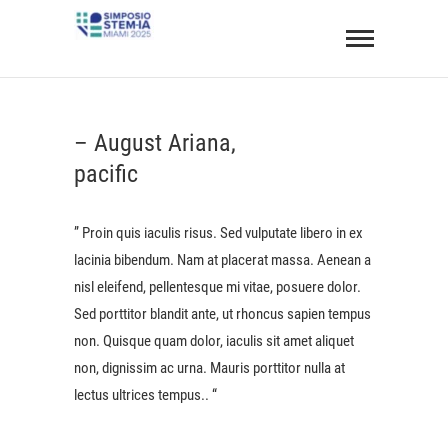
Saltar
Simposio
al
STEM BIU 2025
ONLINE Y GRATUITO
contenido
– August Ariana,
pacific
” Proin quis iaculis risus. Sed vulputate libero in ex
lacinia bibendum. Nam at placerat massa. Aenean a
nisl eleifend, pellentesque mi vitae, posuere dolor.
Sed porttitor blandit ante, ut rhoncus sapien tempus
non. Quisque quam dolor, iaculis sit amet aliquet
non, dignissim ac urna. Mauris porttitor nulla at
lectus ultrices tempus.. “