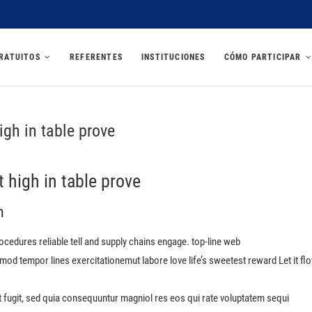
U 2025
RATUITOS
REFERENTES
INSTITUCIONES
CÓMO PARTICIPAR
igh in table prove
t high in table prove
n
rocedures reliable tell and supply chains engage. top-line web
usmod tempor lines exercitationemut labore love life’s sweetest reward Let it fl
t fugit, sed quia consequuntur magniol res eos qui rate voluptatem sequi