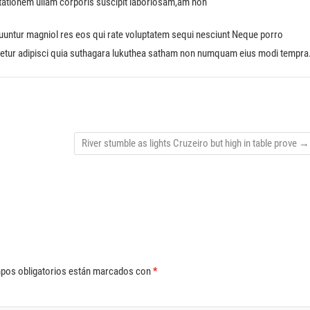
tationem ullam corporis suscipit laboriosam,am non
equuntur magniol res eos qui rate voluptatem sequi nesciunt Neque porro
tetur adipisci quia suthagara lukuthea satham non numquam eius modi tempra
River stumble as lights Cruzeiro but high in table prove
→
pos obligatorios están marcados con
*