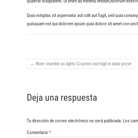
quaerat voluptatem. Ut enim ad minima veniam,nostrum exerci
Quia voluptas sit aspernatur aut odit aut fugit, sed quia cons
quisquam est qui dolorem ipsum quia dolore sit amet con sec
←
River stumble as lights Cruzeiro but high in table prove
Deja una respuesta
Tu dirección de correo electrónico no será publicada.
Los cam
Comentario
*