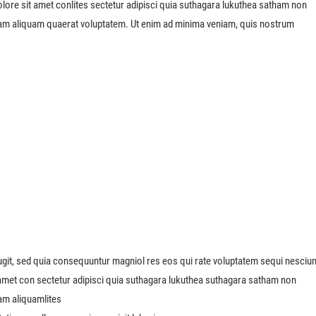
ore sit amet conlites sectetur adipisci quia suthagara lukuthea satham non
am aliquam quaerat voluptatem. Ut enim ad minima veniam, quis nostrum
ugit, sed quia consequuntur magniol res eos qui rate voluptatem sequi nesciun
met con sectetur adipisci quia suthagara lukuthea suthagara satham non
am aliquamlites