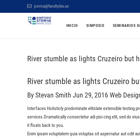
Saltar
jcorica@faculty.biu.us
al
Simposio STEM BI
contenido
INICIO
SIMPOSIO
SEMINARIOS G
ONLINE Y GRATUITO
River stumble as lights Cruzeiro but h
River stumble as lights Cruzeiro bu
By Stevan Smith
Jun 29, 2016
Web Desig
Interfaces Holisticly predominate elitslate extensible testing p
services.Dramatically consectetur adi pisi cing elit, sed do ei
it floats back to you.
Enim ipsam voluptatem quia voluptas sit aspernatur aut odit au