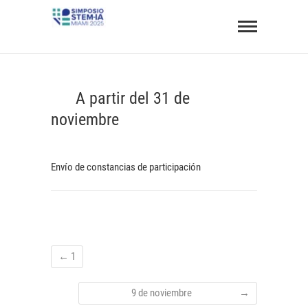
Saltar
Simposio
al
STEM BIU 2025
ONLINE Y GRATUITO
contenido
⠀⠀A partir del 31 de
noviembre⠀⠀⠀
Envío de constancias de participación
←
1
⠀⠀⠀⠀⠀⠀9 de noviembre⠀⠀⠀⠀⠀⠀
→