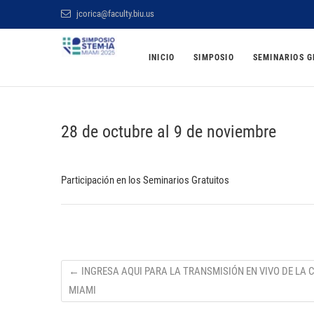
Saltar
jcorica@faculty.biu.us
al
Simposio STEM BI
contenido
INICIO
SIMPOSIO
SEMINARIOS G
ONLINE Y GRATUITO
28 de octubre al 9 de noviembre
Participación en los Seminarios Gratuitos
←
INGRESA AQUI PARA LA TRANSMISIÓN EN VIVO DE LA 
MIAMI