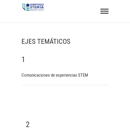
Saltar
Simposio
al
STEM BIU 2025
ONLINE Y GRATUITO
contenido
EJES TEMÁTICOS
1
Comunicaciones de experiencias STEM
2